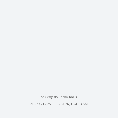
захищено
adm.tools
216.73.217.25 —
8/7/2026, 1:24:13 AM