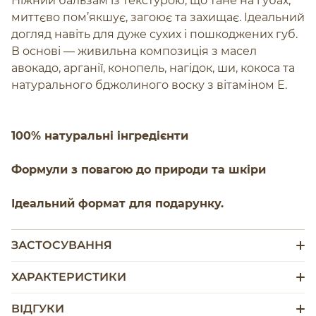
Ніжний бальзам із текстурою, що тане на губах,
миттєво пом’якшує, загоює та захищає. Ідеальний
догляд навіть для дуже сухих і пошкоджених губ.
В основі — живильна композиція з масел
авокадо, арганії, конопель, нагідок, ши, кокоса та
натурального бджолиного воску з вітаміном Е.
100% натуральні інгредієнти
Формули з повагою до природи та шкіри
Ідеальний формат для подарунку.
ЗАСТОСУВАННЯ
ХАРАКТЕРИСТИКИ
ВІДГУКИ