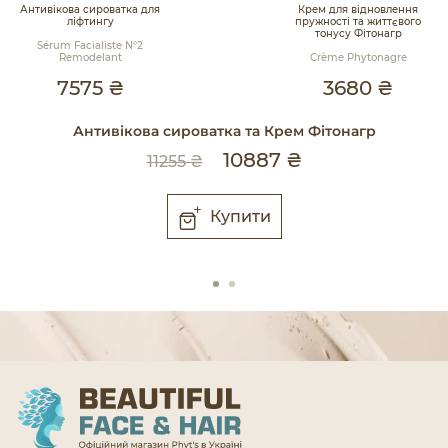
Антивікова сироватка для
Крем для відновлення
ліфтингу
пружності та життєвого
тонусу Фітонагр
Sérum Facialiste N°2
Remodelant
Crème Phytonagre
7575 ₴
3680 ₴
Антивікова сироватка та Крем Фітонагр
К
10887 ₴
11255 ₴
Купити