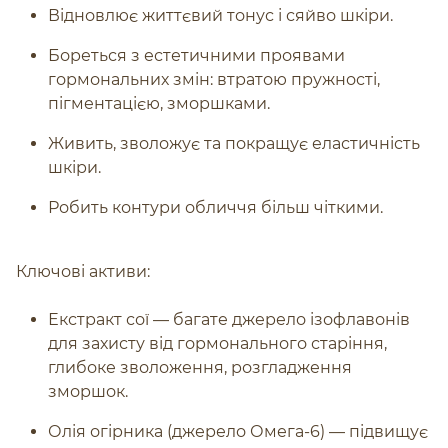
Відновлює життєвий тонус і сяйво шкіри.
Бореться з естетичними проявами
гормональних змін: втратою пружності,
пігментацією, зморшками.
Живить, зволожує та покращує еластичність
шкіри.
Робить контури обличчя більш чіткими.
Ключові активи:
Екстракт сої — багате джерело ізофлавонів
для захисту від гормонального старіння,
глибоке зволоження, розгладження
зморшок.
Олія огірника (джерело Омега-6) — підвищує