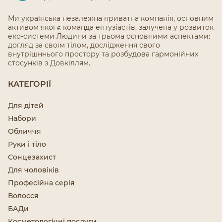
Ми українська незалежна приватна компанія, основним
активом якої є команда ентузіастів, залучена у розвиток
еко-системи Людини за трьома основними аспектами:
догляд за своїм тілом, дослідження свого
внутрішннього простору та розбудова гармонійних
стосунків з Довкіллям.
КАТЕГОРІЇ
Для дітей
Набори
Обличчя
Руки і тіло
Сонцезахист
Для чоловіків
Професійна серія
Волосся
БАДи
Косметологічні послуги