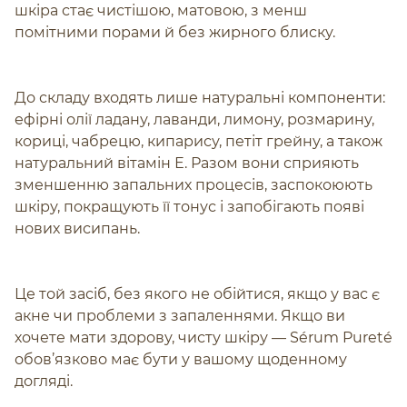
шкіра стає чистішою, матовою, з менш
помітними порами й без жирного блиску.
До складу входять лише натуральні компоненти:
ефірні олії ладану, лаванди, лимону, розмарину,
кориці, чабрецю, кипарису, петіт грейну, а також
натуральний вітамін Е. Разом вони сприяють
зменшенню запальних процесів, заспокоюють
шкіру, покращують її тонус і запобігають появі
нових висипань.
Це той засіб, без якого не обійтися, якщо у вас є
акне чи проблеми з запаленнями. Якщо ви
хочете мати здорову, чисту шкіру — Sérum Pureté
обов’язково має бути у вашому щоденному
догляді.