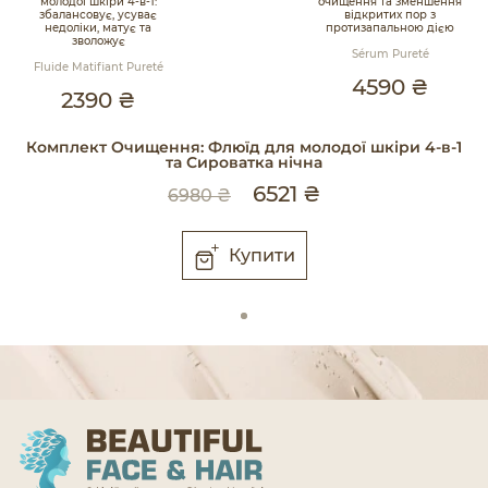
молодої шкіри 4-в-1:
очищення та зменшення
збалансовує, усуває
відкритих пор з
недоліки, матує та
протизапальною дією
зволожує
Sérum Pureté
Fluide Matifiant Pureté
4590 ₴
2390 ₴
Комплект Очищення: Флюїд для молодої шкіри 4-в-1
та Сироватка нічна
6521 ₴
6980 ₴
Купити