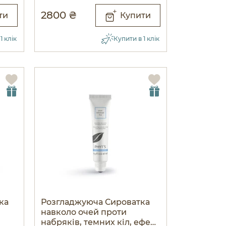
2800 ₴
ти
Купити
1 клік
Купити в 1 клік
ка
Розгладжуюча Сироватка
навколо очей проти
набряків, темних кіл, ефект