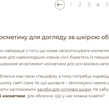
1
2
3
4
5
осметику для догляду за шкірою о
ьки найкраще з того, що може запропонувати космети
ірою для наймолодших членів сім'ї, боретесь із пе
е широкий асортимент косметики для усіх вікових кате
бличчя має свою специфіку, а тому потребує індивід
ашому сайті саме те, що шукаєте – зволожуючі креми 
катні заспокоюючі
засоби для чутливої шкіри
. Не заб
ої косметики
для обличчя. Що у нас можна знайти?