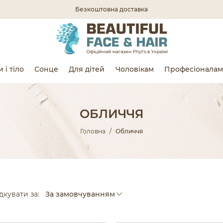
Безкоштовна доставка
 і тіло
Сонце
Для дітей
Чоловікам
Професіоналам
ОБЛИЧЧЯ
Головна
Обличчя
кувати за:
За замовчуванням