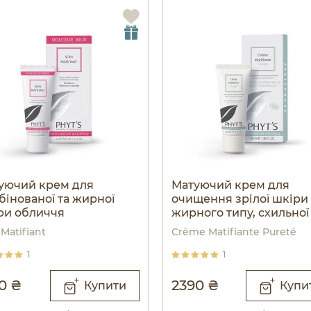
уючий крем для
Матуючий крем для
бінованої та жирної
очищення зрілої шкіри
ри обличчя
жирного типу, схильної
акне
 Matifiant
Crème Matifiante Pureté
1
1
0 ₴
2390 ₴
Купити
Купи