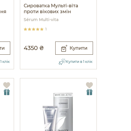
Сироватка Мульті-віта
ння
проти вікових змін
Sérum Multi-vita
1
4350 ₴
ти
Купити
1 клік
Купити в 1 клік