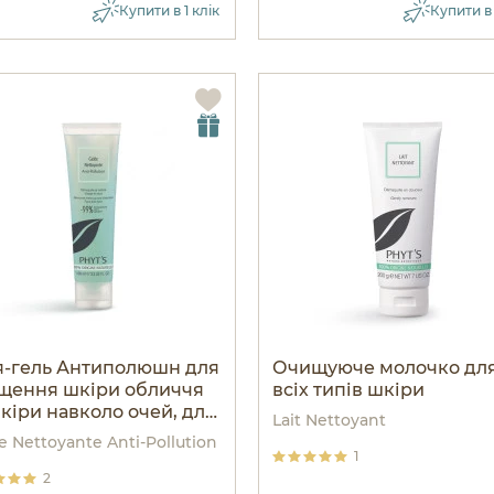
Купити в 1 клік
Купити в 
я-гель Антиполюшн для
Очищуюче молочко дл
щення шкіри обличчя
всіх типів шкіри
шкіри навколо очей, для
Lait Nettoyant
яної шкіри з втраченим
e Nettoyante Anti-Pollution
вом
1
2