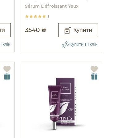
миттєвого підтягнення
Sérum Défroissant Yeux
1
3540 ₴
ти
Купити
1 клік
Купити в 1 клік