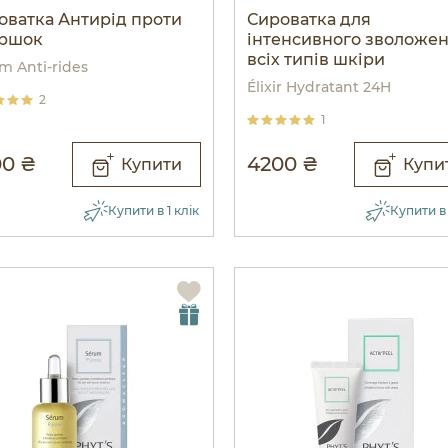
оватка Антирід проти
Сироватка для
ршок
інтенсивного зволоже
всіх типів шкіри
m Anti-rides
Élixir Hydratant 24H
2
1
0 ₴
4200 ₴
Купити
Купи
Купити в 1 клік
Купити в 