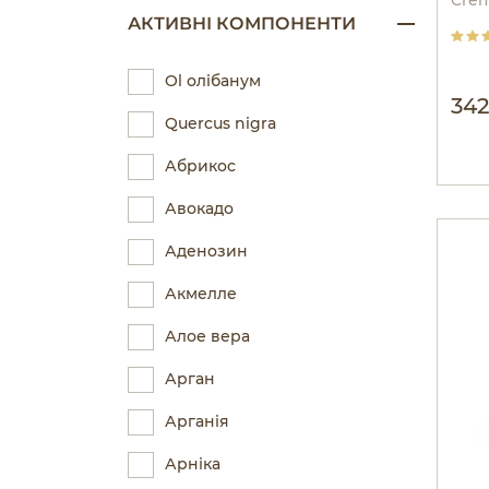
АКТИВНІ КОМПОНЕНТИ
Ol олібанум
342
Quercus nigra
Абрикос
Авокадо
Аденозин
Акмелле
Алое вера
Арган
Арганія
Арніка