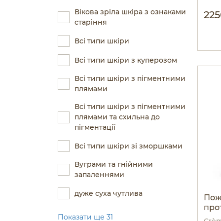
Вікова зріла шкіра з ознаками
225
старіння
Всі типи шкіри
Всі типи шкіри з куперозом
Всі типи шкіри з пігментними
плямами
Всі типи шкіри з пігментними
плямами та схильна до
пігментації
Всі типи шкіри зі зморшками
Вуграми та гнійними
запаленнями
дуже суха чутлива
Пож
про
Показати ще 31
Crèm