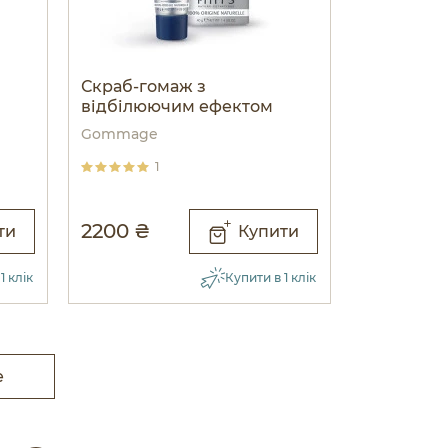
Скраб-гомаж з
відбілюючим ефектом
Gommage
1
2200 ₴
ти
Купити
1 клік
Купити в 1 клік
е