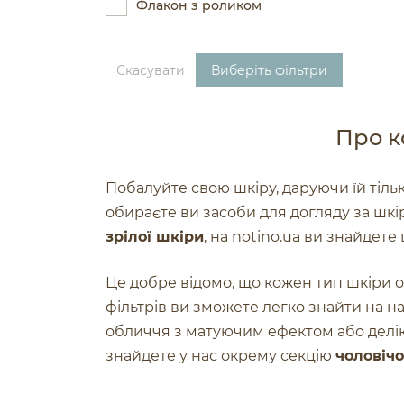
Флакон з роликом
Скасувати
Виберіть фільтри
Про к
Побалуйте свою шкіру, даруючи їй тіл
обираєте ви засоби для догляду за шк
зрілої шкіри
, на notino.ua ви знайдет
Це добре відомо, що кожен тип шкіри о
фільтрів ви зможете легко знайти на н
обличчя з матуючим ефектом або делі
знайдете у нас окрему секцію
чоловіч