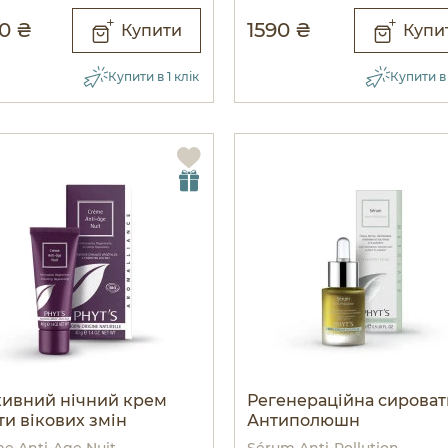
0 ₴
1590 ₴
Купити
Купи
Купити в 1 клік
Купити в 
ивний нічний крем
Регенераційна сироват
ти вікових змін
Антиполюшн
e Anti-Age Nuit
Sérum Anti-Pollution