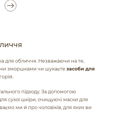
бличчя
ка для обличчя. Незважаючи на те,
ршими зморшками чи шукаєте
засоби для
горій.
уального підходу. За допомогою
для сухої шкіри, очищуючі маски для
уваємо ми й про чоловіків, для яких ви