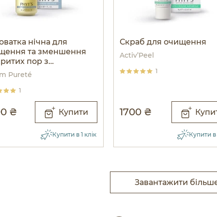
оватка нічна для
Скраб для очищення
щення та зменшення
Activ’Peel
критих пор з
тизапальною дією
1
m Pureté
1
0 ₴
1700 ₴
Купити
Купи
Купити в 1 клік
Купити в 
Завантажити більш