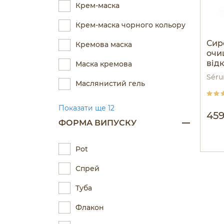
Крем-маска
Крем-маска чорного кольору
Сир
Кремова маска
очи
від
Маска кремова
про
Séru
Маслянистий гель
Показати ще 12
459
ФОРМА ВИПУСКУ
Pot
Спрей
Туба
Флакон