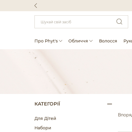
Про Phyt's
Обличчя
Волосся
Руки
КАТЕГОРІЇ
Впоряд
Для Дітей
Набори