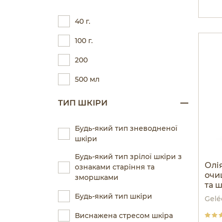
40 г.
100 г.
200
500 мл
ТИП ШКІРИ
Будь-який тип зневодненої
шкіри
Будь-який тип зрілої шкіри з
Олі
ознаками старіння та
очи
зморшками
та 
тьм
Будь-який тип шкіри
Gelé
сяй
Виснажена стресом шкіра